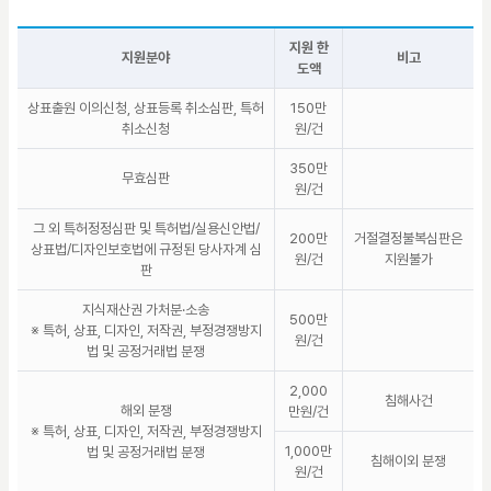
지원 한
지원분야
비고
도액
상표출원 이의신청, 상표등록 취소심판, 특허
150만
취소신청
원/건
350만
무효심판
원/건
그 외 특허정정심판 및 특허법/실용신안법/
200만
거절결정불복심판은
상표법/디자인보호법에 규정된 당사자계 심
원/건
지원불가
판
지식재산권 가처분·소송
500만
※ 특허, 상표, 디자인, 저작권, 부정경쟁방지
원/건
법 및 공정거래법 분쟁
2,000
침해사건
해외 분쟁
만원/건
※ 특허, 상표, 디자인, 저작권, 부정경쟁방지
1,000만
법 및 공정거래법 분쟁
침해이외 분쟁
원/건