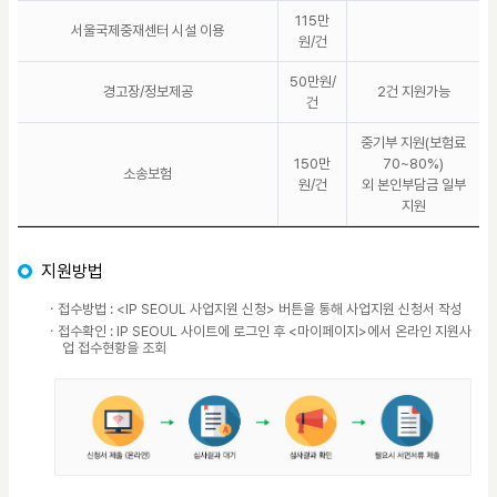
115만
서울국제중재센터 시설 이용
원/건
50만원/
경고장/정보제공
2건 지원가능
건
중기부 지원(보험료
150만
70~80%)
소송보험
원/건
외 본인부담금 일부
지원
지원방법
ㆍ접수방법 : <IP SEOUL 사업지원 신청> 버튼을 통해 사업지원 신청서 작성
ㆍ접수확인 : IP SEOUL 사이트에 로그인 후 <마이페이지>에서 온라인 지원사
업 접수현황을 조회