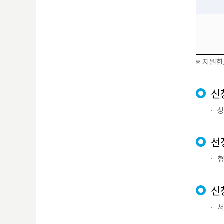
※ 지원한
신
ㆍ 
선
ㆍ 
신
ㆍ 서