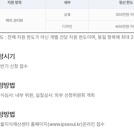
지원 항목
세부
정산 한도
상표
350만원 이
해외 권리화
디자인
400만원 이
도 : 전체 지원 한도가 아닌 개별 건당 지원 한도이며, 동일 항목에 최대 2
청시기
상반기 신청 접수
정방법
형식심사: 내부 위원, 실질심사: 외부 선정위원회 개최
청방법
울지식재산센터 홈페이지(www.ipseoul.kr)온라인 접수